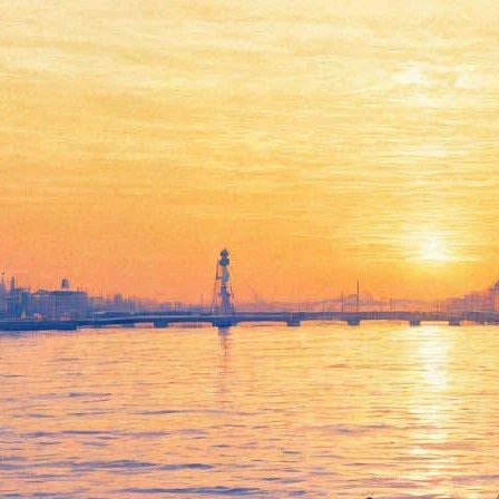
Слава КПСС «спел свою
музыку» — рэпер снял клип
с критикой 282-й статьи и
коллег по цеху
27 января 2019,
15:12
Версия для печати
Рэпер Гнойный, он же Соня Мармеладова, он же Слава
КПСС, он же Вячеслав Карелин, снял клип на песню «Я буду
петь свою музыку». Музыкант раскритиковал коллег по цеху,
которые выступили против массовой отмены концертов в
2018 году. В тексте есть отсылки к рэперу Хаски и вечному
антагонисту Гнойного — Оксимирону.
Слава КПСС поясняет, что он за отмену 282-й статьи