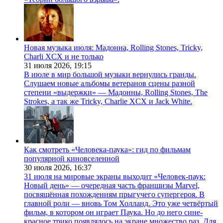
Новая музыка июля: Мадонна, Rolling Stones, Tricky,
Charli XCX и не только
31 июля 2026,
19:15
В июле в мир большой музыки вернулись гранды.
Слушаем новые альбомы ветеранов сцены разной
степени «выдержки» — Мадонны, Rolling Stones, The
Strokes, а так же Tricky, Charlie XCX и Jack White.
Как смотреть «Человека-паука»: гид по фильмам
популярной киновселенной
30 июля 2026,
16:37
31 июля на мировые экраны выходит «Человек-паук:
Новый день» — очередная часть франшизы Marvel,
посвящённая похождениям прыгучего супергероя. В
главной роли — вновь Том Холланд. Это уже четвёртый
фильм, в котором он играет Паука. Но до него сине-
красное трико появлялось на экране множество раз. Для