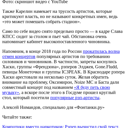
Фото: скриншот видео с YouTube
Также Карелин намекает на трусость артистов, которые
критикуют власть, но не называют конкретных имен, ведь
«это может помешать собрать стадион».
Само по себе видео снято предельно просто — в кадре Слава
КПСС сидит за столом и пьет чай. Обстановка очень
напоминает кабинет высокопоставленного чиновника.
Напомним, в конце 2018 года по России
прокатилась волна
отмен концертов
популярных артистов по требованию
силовиков и чиновников. В частности, запреты коснулись
Хаски, группы «Френдзона», рэперов Элджея, Gone.Fludd,
певицы Монеточки и группы IC3PEAK. В Краснодаре рэпера
Хаски арестовали на несколько суток. Желая обратить
внимание на проблему, Оксимирон, Noize MC и Баста дали
совместный концерт под названием
«Я буду петь свою
музыку»
, а вскоре после этого в Госдуме прошел круглый
стол, который посетили
популярные рэп-артисты
.
Алексей Нимандов, специально для «Фонтанки.ру»
Читайте также:
Компотики вместо наркотиков: Рэпер вычистил свой текст,