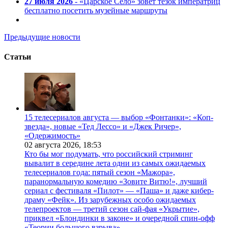
27 июля 2026
- «Царское Село» зовет тезок императриц
бесплатно посетить музейные маршруты
Предыдущие новости
Статьи
15 телесериалов августа — выбор «Фонтанки»: «Коп-
звезда», новые «Тед Лессо» и «Джек Ричер»,
«Одержимость»
02 августа 2026,
18:53
Кто бы мог подумать, что российский стриминг
вывалит в середине лета одни из самых ожидаемых
телесериалов года: пятый сезон «Мажора»,
паранормальную комедию «Зовите Витю!», лучший
сериал с фестиваля «Пилот» — «Паша» и даже кибер-
драму «Фейк». Из зарубежных особо ожидаемых
телепроектов — третий сезон сай-фая «Укрытие»,
приквел «Блондинки в законе» и очередной спин-офф
«Теории большого взрыва».