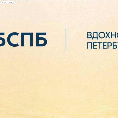
РЕКЛАМА
Афиша Plus
#телегид
Фонтанка.ру
Сегодня:
2026.08.06
15:17
Афиша Plus
кино
спектакли
выставки
концерты
лекции
книги
афиша плюс
новости
+