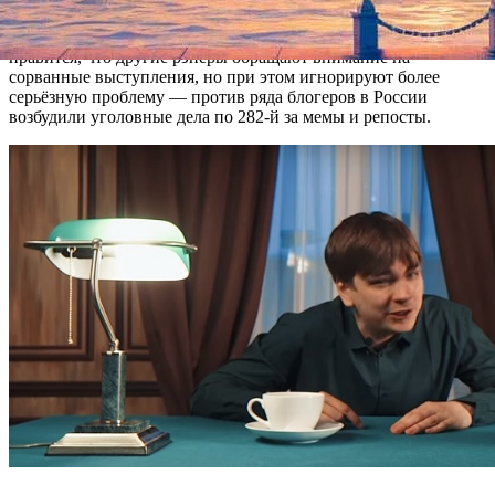
Уголовного кодекса («Возбуждение ненависти либо вражды, а
равно унижение человеческого достоинства»). Артисту не
нравится, что другие рэперы обращают внимание на
сорванные выступления, но при этом игнорируют более
серьёзную проблему — против ряда блогеров в России
возбудили уголовные дела по 282-й за мемы и репосты.