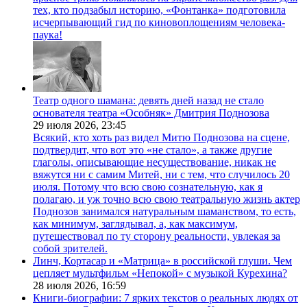
тех, кто подзабыл историю, «Фонтанка» подготовила
исчерпывающий гид по киновоплощениям человека-
паука!
Театр одного шамана: девять дней назад не стало
основателя театра «Особняк» Дмитрия Поднозова
29 июля 2026,
23:45
Всякий, кто хоть раз видел Митю Поднозова на сцене,
подтвердит, что вот это «не стало», а также другие
глаголы, описывающие несуществование, никак не
вяжутся ни с самим Митей, ни с тем, что случилось 20
июля. Потому что всю свою сознательную, как я
полагаю, и уж точно всю свою театральную жизнь актер
Поднозов занимался натуральным шаманством, то есть,
как минимум, заглядывал, а, как максимум,
путешествовал по ту сторону реальности, увлекая за
собой зрителей.
Линч, Кортасар и «Матрица» в российской глуши. Чем
цепляет мультфильм «Непокой» с музыкой Курехина?
28 июля 2026,
16:59
Книги-биографии: 7 ярких текстов о реальных людях от