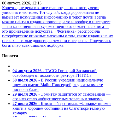
06 августа 2026, 12:13
Конечно, не цена в книге главное, — но книги умеют
удивлять и ею тоже. Тот случай, когда дороговизна не
вызывает возмущения: информацию и текст почти всегда
можно найти в издания попроще, а то и вообще в интернете,
— но качественная и художественно оформленная книга —
это произведение искусства. «Фонтанка» расспросила
петербургские книжные магазины о том, какие издания на их
полках — самые дорогие, и чем они интересны. Получилась
богатая во всех смыслах подборка.
Новости
04 августа 2026
- ТАСС: Григорий Заславский
освобожден от должности ректора ГИТИСа
30 июля 2026
- В России учредили национальную
премию имени Майи Плисецкой, лауреаты вместе
поставят балет
29 июля 2026
- Эрмитаж защитится от самозванцев —
его имя стало «общеизвестным товарным знаком»
27 июля 2026
- Книжный фестиваль «Фонарь» примет
книги в хорошем состоянии на благотворительную
ярмарку