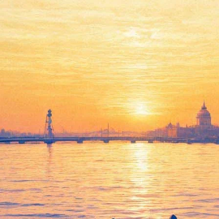
риехал»: Эрмитаж ответил през
ра Путина, накануне сообщившего, что во время визита в Петер
 Президент Российской Федерации В. В. Путин собирается посет
ут совместно с ФСО был организован вход в музей, маршрут и в
я.
ав, что это выходной день в Эрмитаже, Президент отменил свой
совещание по вопросу создания культурно-образовательных ком
у в музее был выходной. Путин отметил, что, если бы филиал Эр
льдмаршальский жезл императора Александра II, недавно пода