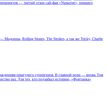
епроектов — третий сезон сай-фая «Укрытие», приквел
онны, Rolling Stones, The Strokes, а так же Tricky, Charlie
ождениям прыгучего супергероя. В главной роли — вновь Том
жество раз. Для тех, кто подзабыл историю, «Фонтанка»