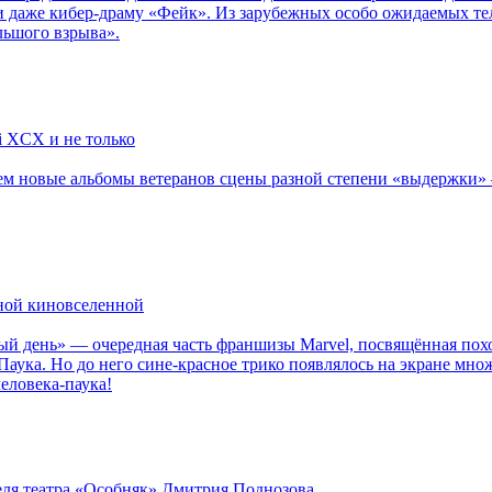
 даже кибер-драму «Фейк». Из зарубежных особо ожидаемых тел
льшого взрыва».
li XCX и не только
новые альбомы ветеранов сцены разной степени «выдержки» — Мад
рной киновселенной
ый день» — очередная часть франшизы Marvel, посвящённая пох
Паука. Но до него сине-красное трико появлялось на экране мно
еловека-паука!
теля театра «Особняк» Дмитрия Поднозова