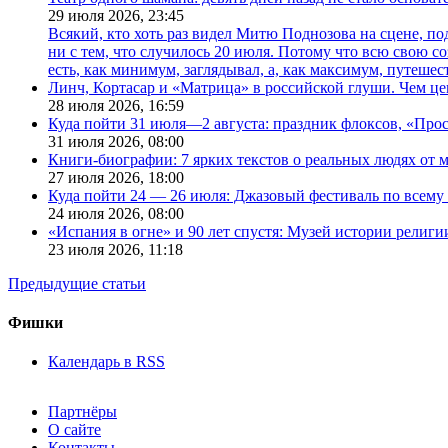
29 июля 2026,
23:45
Всякий, кто хоть раз видел Митю Поднозова на сцене, по
ни с тем, что случилось 20 июля. Потому что всю свою 
есть, как минимум, заглядывал, а, как максимум, путешест
Линч, Кортасар и «Матрица» в российской глуши. Чем ц
28 июля 2026,
16:59
Куда пойти 31 июля—2 августа: праздник флоксов, «Про
31 июля 2026,
08:00
Книги-биографии: 7 ярких текстов о реальных людях от
27 июля 2026,
18:00
Куда пойти 24 — 26 июля: Джазовый фестиваль по всему
24 июля 2026,
08:00
«Испания в огне» и 90 лет спустя: Музей истории религ
23 июля 2026,
11:18
Предыдущие статьи
Фишки
Календарь в RSS
Партнёры
О сайте
Контакты