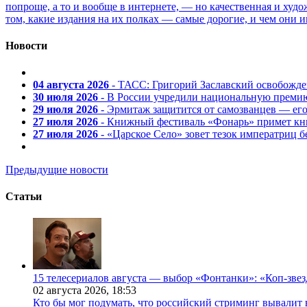
попроще, а то и вообще в интернете, — но качественная и ху
том, какие издания на их полках — самые дорогие, и чем они и
Новости
04 августа 2026
- ТАСС: Григорий Заславский освобожд
30 июля 2026
- В России учредили национальную премию
29 июля 2026
- Эрмитаж защитится от самозванцев — ег
27 июля 2026
- Книжный фестиваль «Фонарь» примет кни
27 июля 2026
- «Царское Село» зовет тезок императриц 
Предыдущие новости
Статьи
15 телесериалов августа — выбор «Фонтанки»: «Коп-зве
02 августа 2026,
18:53
Кто бы мог подумать, что российский стриминг вывалит 