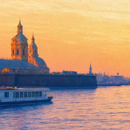
«Вот только Путин так и не п
09 января 2019,
18:25
Версия для печати
Государственный Эрмитаж прокомментировал заявление Владими
«В понедельник 7 января утром была получена информация, что
музея и общегосударственный выходной день, в течение 20 мин
— подчеркивается в информационном сообщении на сайте музе
И тут же авторы сообщения раскрывают интригу: «Однако, узн
Напомним, 8 января Владимир Путин проводил в Калининграде 
хотел побывать в Эрмитаже,
но не смог попасть туда
, поскольк
это учреждение.
Добавим, что в октябре российский лидер
подарил
Эрмитажу фе