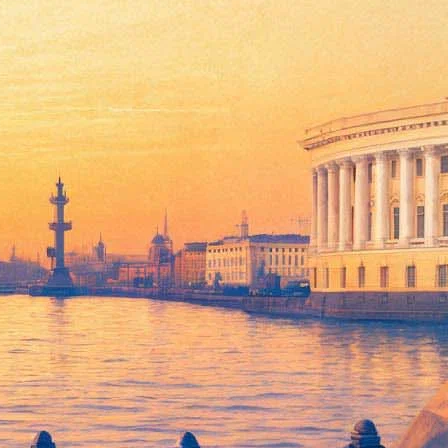
иденту, не попавшему в музей
бург он не смог побывать в главном музее города.
ить Эрмитаж. Несмотря на то, что это выходной день для
стреча, а также сопровождение сотрудником научного отдела»,
 визит, чтобы не нарушать общепринятые правила».
плексов в регионах России. Президент упомянул, что 7 января
митажа создали в Калининграде, то он обязательно бы посетил
рок
выставили на всеобщее обозрение
.