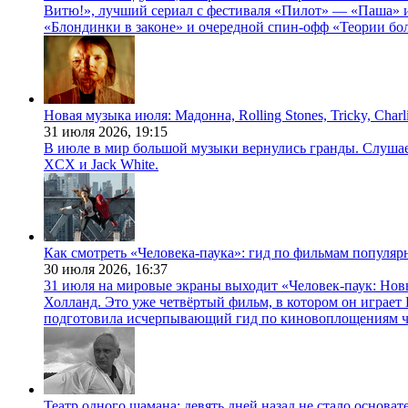
Витю!», лучший сериал с фестиваля «Пилот» — «Паша» и
«Блондинки в законе» и очередной спин-офф «Теории бо
Новая музыка июля: Мадонна, Rolling Stones, Tricky, Char
31 июля 2026,
19:15
В июле в мир большой музыки вернулись гранды. Слушаем 
XCX и Jack White.
Как смотреть «Человека-паука»: гид по фильмам популя
30 июля 2026,
16:37
31 июля на мировые экраны выходит «Человек-паук: Нов
Холланд. Это уже четвёртый фильм, в котором он играет 
подготовила исчерпывающий гид по киновоплощениям ч
Театр одного шамана: девять дней назад не стало основа