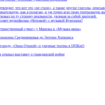
дтвердит, что вот это «не стало», а также другие глаголы, опи
сознательную, как я полагаю, и уж точно всю свою театральную 
вовал по ту сторону реальности, увлекая за собой зрителей.
епляет мультфильм «Непокой» с музыкой Курехина?
странственный сдвиг» у Манежа и «Музыка мира»
 монахинь Средневековья до Энтони Хопкинса
 городу, «Окна Открой» и уличные театры в ЦПКиО
ии открыл выставку о гражданской войне