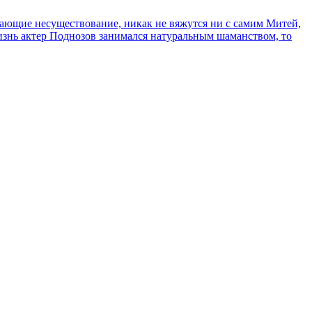
сывающие несуществование, никак не вяжутся ни с самим Митей,
жизнь актер Поднозов занимался натуральным шаманством, то