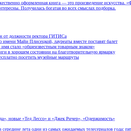
дожественно оформленная книга — это произведение искусства. 
нтересны. Получилась богатая во всех смыслах подборка.
ен от должности ректора ГИТИСа
 имени Майи Плисецкой, лауреаты вместе поставят балет
о имя стало «общеизвестным товарным знаком»
ги в хорошем состоянии на благотворительную ярмарку
бесплатно посетить музейные маршруты
зда», новые «Тед Лессо» и «Джек Ричер», «Одержимость»
в середине лета одни из самых ожидаемых телесериалов года: 