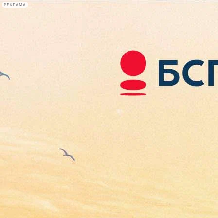
РЕКЛАМА
Афиша Plus
#телегид
Фонтанка.ру
Сегодня:
2026.08.07
06:57
Афиша Plus
кино
спектакли
выставки
концерты
лекции
книги
афиша плюс
новости
+