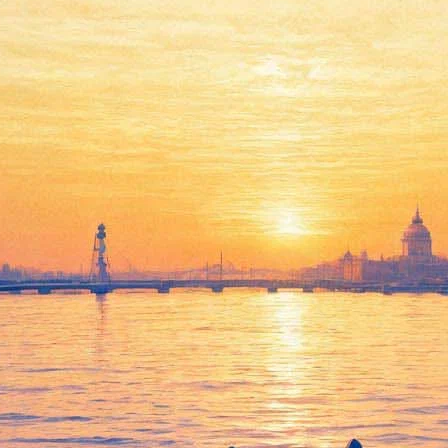
В Петербурге открывается
выставка немецкого
художника-концептуалиста
Хельмута Кизеветтера
13 октября 2015,
13:56
Версия для печати
Немецкий современный художник-концептуалист и
абстракционист Хедьмут Кизеветтер отобрал около 40
полотен для своей персональной выставки, которая
открывается сегодня в зале "Квадрат" Выставочного центра
Санкт-Петербургского Союза художников. Автор постарался
представить своеобразный срез своего творчества – от ранних
работ до произведений последних лет.