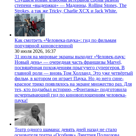
степени «выдержки» — Мадонны, Rolling Stones, The
Strokes, а так же Tricky, Charlie XCX и Jack White.
Как смотреть «Человека-паука»: гид по фильмам
популярной киновселенной
30 июля 2026,
16:37
31 июля на мировые экраны выходит «Человек-паук:
Новый день» — очередная часть франшизы Marvel,
посвящённая похождениям прыгучего супергероя. В
главной роли — вновь Том Холланд. Это уже четвёртый
фильм, в котором он играет Паука. Но до него сине-
красное трико появлялось на экране множество раз. Для
тех, кто подзабыл историю, «Фонтанка» подготовила
исчерпывающий гид по киновоплощениям человека-
паука!
Театр одного шамана: девять дней назад не стало
основателя театра «Особняк» Дмитрия Поднозова