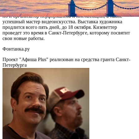
Спектр приложения творческих сил Кизеветтера весьма
разнообразен. Он не только график, живописец и фотограф,
но и организатор перформансов и инсталляций, а также
успешный мастер видеоискусства. Выставка художника
продлится всего пять дней, до 18 октября. Кизеветтер
проведет это время в Санкт-Петербурге, которому посвятит
свои новые работы.
Фонтанка.ру
Проект "Афиша Plus" реализован на средства гранта Санкт-
Петербурга