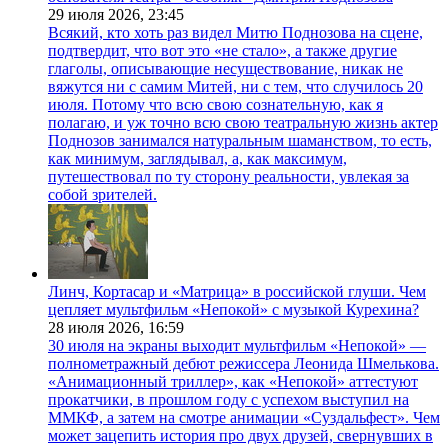
29 июля 2026,
23:45
Всякий, кто хоть раз видел Митю Поднозова на сцене,
подтвердит, что вот это «не стало», а также другие
глаголы, описывающие несуществование, никак не
вяжутся ни с самим Митей, ни с тем, что случилось 20
июля. Потому что всю свою сознательную, как я
полагаю, и уж точно всю свою театральную жизнь актер
Поднозов занимался натуральным шаманством, то есть,
как минимум, заглядывал, а, как максимум,
путешествовал по ту сторону реальности, увлекая за
собой зрителей.
Линч, Кортасар и «Матрица» в российской глуши. Чем
цепляет мультфильм «Непокой» с музыкой Курехина?
28 июля 2026,
16:59
30 июля на экраны выходит мультфильм «Непокой» —
полнометражный дебют режиссера Леонида Шмелькова.
«Анимационный триллер», как «Непокой» аттестуют
прокатчики, в прошлом году с успехом выступил на
ММКФ, а затем на смотре анимации «Суздальфест». Чем
может зацепить история про двух друзей, свернувших в