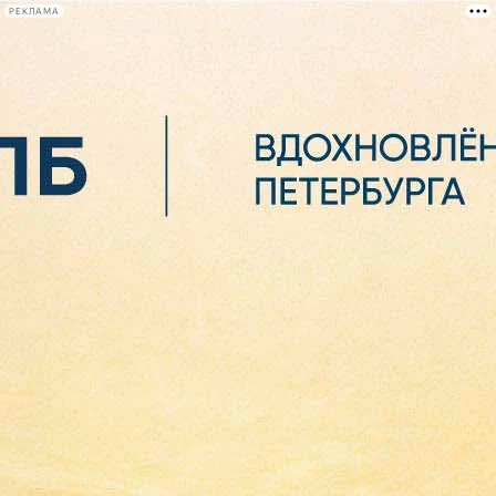
РЕКЛАМА
Афиша Plus
#телегид
Фонтанка.ру
Сегодня:
2026.08.06
10:58
Афиша Plus
кино
спектакли
выставки
концерты
лекции
книги
афиша плюс
новости
+