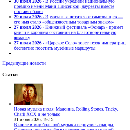
30 июля 2026
- В России учредили национальную
премию имени Майи Плисецкой, лауреаты вместе
поставят балет
29 июля 2026
- Эрмитаж защитится от самозванцев —
его имя стало «общеизвестным товарным знаком»
27 июля 2026
- Книжный фестиваль «Фонарь» примет
книги в хорошем состоянии на благотворительную
ярмарку
27 июля 2026
- «Царское Село» зовет тезок императриц
бесплатно посетить музейные маршруты
Предыдущие новости
Статьи
Новая музыка июля: Мадонна, Rolling Stones, Tricky,
Charli XCX и не только
31 июля 2026,
19:15
В июле в мир большой музыки вернулись гранды.
Слушаем новые альбомы ветеранов сцены разной