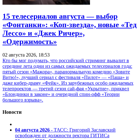
15 телесериалов августа — выбор
«Фонтанки»: «Коп-звезда», новые «Тед
Лессо» и «Джек Ричер»,
«Одержимость»
02 августа 2026, 18:53
Кто бы мог подумать, что российский стриминг вывалит в
середине лета одни из самых ожидаемых телесериалов года:
пятый сезон «Мажора», паранормальную комедию «Зовите
Витю!», лучший сериал с фестиваля «Пилот» — «Паша» и
даже кибер-драму «Фейк». Из зарубежных особо ожидаемых
телепроектов — третий сезон сай-фая «Укрытие», приквел
«Блондинки в законе» и очередной спин-офф «Теории
большого взрыва».
Новости
04 августа 2026
- ТАСС: Григорий Заславский
освобожден от должности ректора ГИТИСа