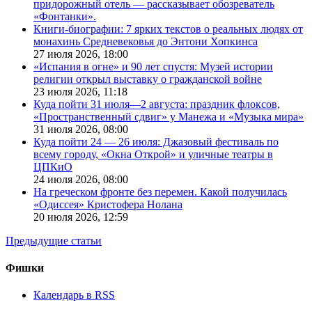
придорожный отель — рассказывает обозреватель
«Фонтанки».
Книги-биографии: 7 ярких текстов о реальных людях от
монахинь Средневековья до Энтони Хопкинса
27 июля 2026,
18:00
«Испания в огне» и 90 лет спустя: Музей истории
религии открыл выставку о гражданской войне
23 июля 2026,
11:18
Куда пойти 31 июля—2 августа: праздник флоксов,
«Пространственный сдвиг» у Манежа и «Музыка мира»
31 июля 2026,
08:00
Куда пойти 24 — 26 июля: Джазовый фестиваль по
всему городу, «Окна Открой» и уличные театры в
ЦПКиО
24 июля 2026,
08:00
На греческом фронте без перемен. Какой получилась
«Одиссея» Кристофера Нолана
20 июля 2026,
12:59
Предыдущие статьи
Фишки
Календарь в RSS