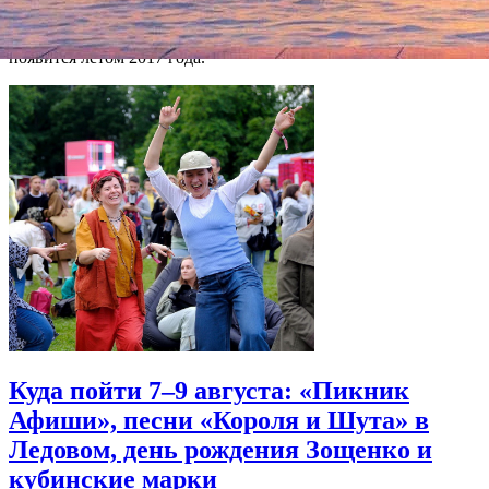
миллионов долларов. К съемкам режиссер намерен
приступить в нынешнем декабре, на экранах картина
появится летом 2017 года.
Куда пойти 7–9 августа: «Пикник
Афиши», песни «Короля и Шута» в
Ледовом, день рождения Зощенко и
кубинские марки