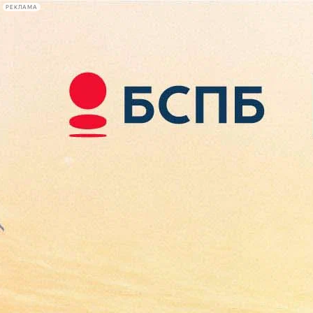
РЕКЛАМА
Афиша Plus
#телегид
Фонтанка.ру
Сегодня:
2026.08.09
01:07
Афиша Plus
кино
спектакли
выставки
концерты
лекции
книги
афиша плюс
новости
+