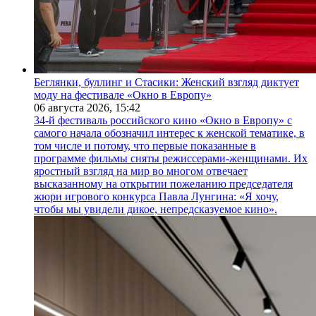
Беглянки, буллинг и Стасики: Женский взгляд диктует
моду на фестивале «Окно в Европу»
06 августа 2026,
15:42
34-й фестиваль российского кино «Окно в Европу» с
самого начала обозначил интерес к женской тематике, в
том числе и потому, что первые показанные в
программе фильмы сняты режиссерами-женщинами. Их
яростный взгляд на мир во многом отвечает
высказанному на открытии пожеланию председателя
жюри игрового конкурса Павла Лунгина: «Я хочу,
чтобы мы увидели дикое, непредсказуемое кино».