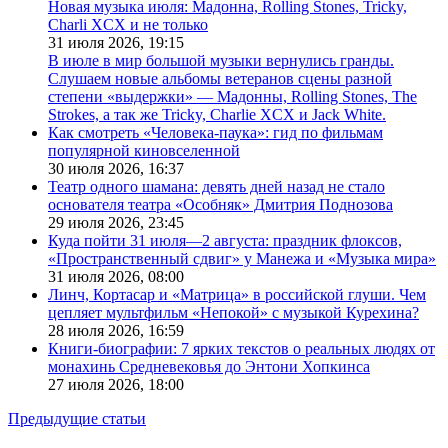
Новая музыка июля: Мадонна, Rolling Stones, Tricky,
Charli XCX и не только
31 июля 2026,
19:15
В июле в мир большой музыки вернулись гранды.
Слушаем новые альбомы ветеранов сцены разной
степени «выдержки» — Мадонны, Rolling Stones, The
Strokes, а так же Tricky, Charlie XCX и Jack White.
Как смотреть «Человека-паука»: гид по фильмам
популярной киновселенной
30 июля 2026,
16:37
Театр одного шамана: девять дней назад не стало
основателя театра «Особняк» Дмитрия Поднозова
29 июля 2026,
23:45
Куда пойти 31 июля—2 августа: праздник флоксов,
«Пространственный сдвиг» у Манежа и «Музыка мира»
31 июля 2026,
08:00
Линч, Кортасар и «Матрица» в российской глуши. Чем
цепляет мультфильм «Непокой» с музыкой Курехина?
28 июля 2026,
16:59
Книги-биографии: 7 ярких текстов о реальных людях от
монахинь Средневековья до Энтони Хопкинса
27 июля 2026,
18:00
Предыдущие статьи