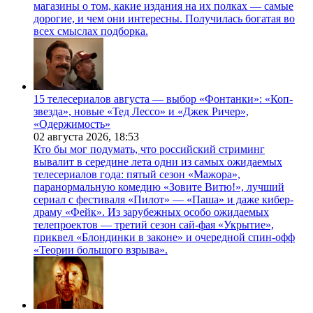
магазины о том, какие издания на их полках — самые
дорогие, и чем они интересны. Получилась богатая во
всех смыслах подборка.
15 телесериалов августа — выбор «Фонтанки»: «Коп-
звезда», новые «Тед Лессо» и «Джек Ричер»,
«Одержимость»
02 августа 2026,
18:53
Кто бы мог подумать, что российский стриминг
вывалит в середине лета одни из самых ожидаемых
телесериалов года: пятый сезон «Мажора»,
паранормальную комедию «Зовите Витю!», лучший
сериал с фестиваля «Пилот» — «Паша» и даже кибер-
драму «Фейк». Из зарубежных особо ожидаемых
телепроектов — третий сезон сай-фая «Укрытие»,
приквел «Блондинки в законе» и очередной спин-офф
«Теории большого взрыва».