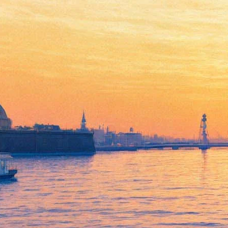
Клайв Оуэн появится в
фантастическом фильме
Люка Бессона
20 августа 2015,
14:09
Версия для печати
Об этом режиссер сообщил в
своем твиттере
. Речь идет о
научно-фантастической драме "Валериан", в основу которой
лег французский комикс "Валериан и Лорелин", созданный в
1967 году и рассказывающий о брате и сестре,
путешествующих во времени. В главных ролях задействованы
Дэйн ДеХаан и Кара Делевинь, Оуэну достанется персонаж
по имени Арун Филитт.
По сведениям "Кинопоиска" эта картина станет самой
дорогой из снятых Бессоном – ее бюджет составит 180