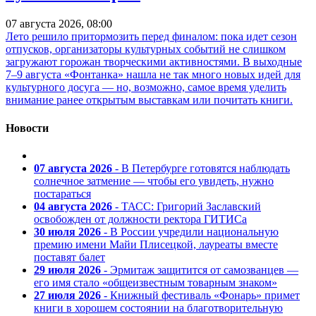
07 августа 2026, 08:00
Лето решило притормозить перед финалом: пока идет сезон
отпусков, организаторы культурных событий не слишком
загружают горожан творческими активностями. В выходные
7–9 августа «Фонтанка» нашла не так много новых идей для
культурного досуга — но, возможно, самое время уделить
внимание ранее открытым выставкам или почитать книги.
Новости
07 августа 2026
- В Петербурге готовятся наблюдать
солнечное затмение — чтобы его увидеть, нужно
постараться
04 августа 2026
- ТАСС: Григорий Заславский
освобожден от должности ректора ГИТИСа
30 июля 2026
- В России учредили национальную
премию имени Майи Плисецкой, лауреаты вместе
поставят балет
29 июля 2026
- Эрмитаж защитится от самозванцев —
его имя стало «общеизвестным товарным знаком»
27 июля 2026
- Книжный фестиваль «Фонарь» примет
книги в хорошем состоянии на благотворительную