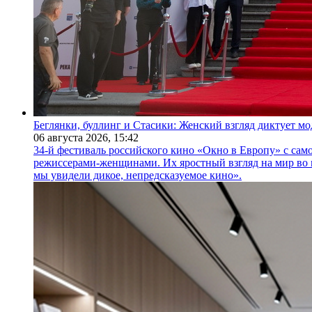
Беглянки, буллинг и Стасики: Женский взгляд диктует м
06 августа 2026,
15:42
34-й фестиваль российского кино «Окно в Европу» с само
режиссерами-женщинами. Их яростный взгляд на мир во 
мы увидели дикое, непредсказуемое кино».