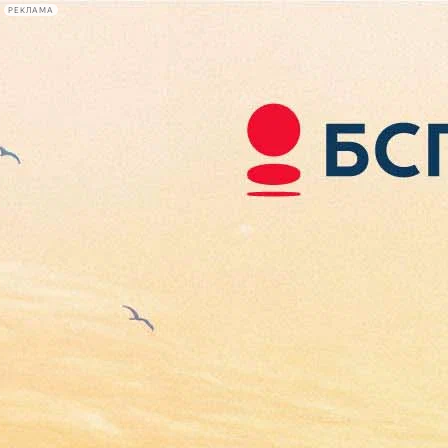
РЕКЛАМА
Афиша Plus
#телегид
Фонтанка.ру
Сегодня:
2026.08.07
19:28
Афиша Plus
кино
спектакли
выставки
концерты
лекции
книги
афиша плюс
новости
+