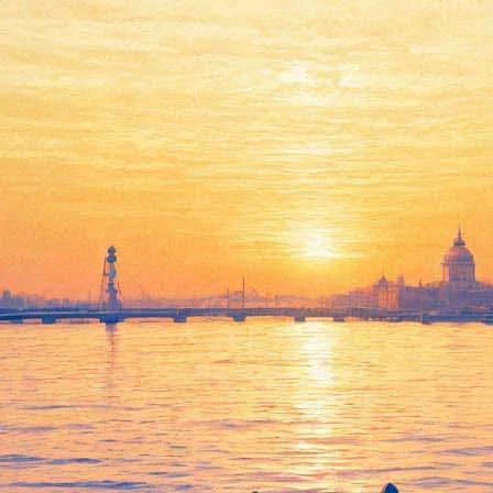
атель-фантаст Михаил Успенс
аст Михаил Успенский.
етелем премии Бориса Стругацкого (в 1993 г. за повесть "Чугун
премии от "Странника" (за "Дорогой товарищ король", "Там, где
писатель Андрей Лазарчук ("Посмотри в глаза чудовищ" и друг
ч рассказала, что Успенский "просто не проснулся утром". "Кр
но-сосудистых заболеваний: тахикардия, сердечная недостаточно
 еще пожил: "В последние годы муж перестал писать, потому что 