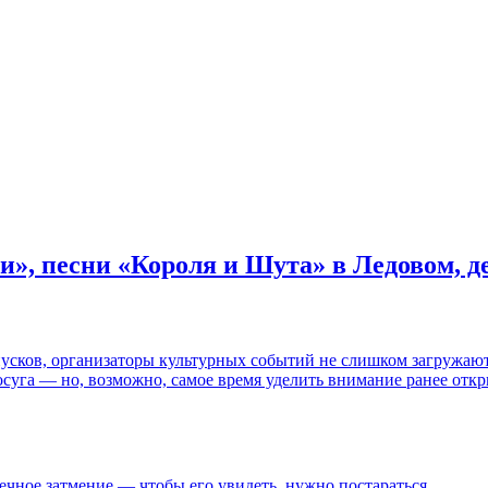
и», песни «Короля и Шута» в Ледовом, 
пусков, организаторы культурных событий не слишком загружаю
осуга — но, возможно, самое время уделить внимание ранее отк
ечное затмение — чтобы его увидеть, нужно постараться