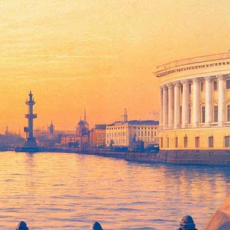
кий
ный всадник"), постоянным участником петербургского
 нас нет" и другие книги).
ие книги).
асноярские новости" отмечают, что в последние годы писатель
сть, высокое давление. Михаила Успенского мучила депрессия.
было не для кого...".