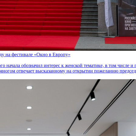
оду на фестивале «Окно в Европу»
го начала обозначил интерес к женской тематике, в том числе 
многом отвечает высказанному на открытии пожеланию председа