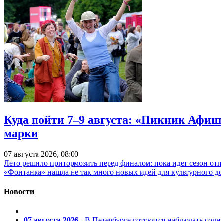
Куда пойти 7–9 августа: «Пикник Афиш
марки
07 августа 2026, 08:00
Лето решило притормозить перед финалом: пока идет сезон от
«Фонтанка» нашла не так много новых идей для культурного д
Новости
07 августа 2026
- В Петербурге готовятся наблюдать солн