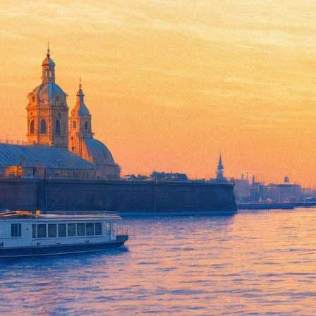
В Красноярске скончался пис
13 декабря 2014,
19:28
Версия для печати
В субботу, 13 декабря, в Красноярске скончался писатель-фант
Об этом сообщают "
Красноярские новости
".
Успенскому было 64 года.
Писателя многое связывало с Петербургом – он является облад
конгресса фантастов "Странник", много раз получал различные 
Постоянным соавтором Михаила Успенского был петербургский 
Как сообщают красноярские СМИ, вдова писателя Нелли Раткеви
сильно болел. Врачи диагностировали у него множество сердеч
Нелли Раткевич уверена, что если бы не было депрессии, он бы